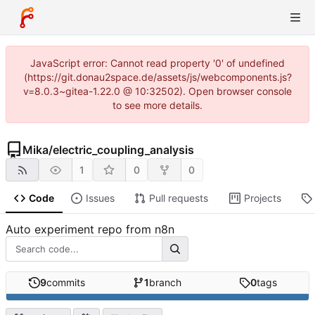
JavaScript error: Cannot read property '0' of undefined
(https://git.donau2space.de/assets/js/webcomponents.js?
v=8.0.3~gitea-1.22.0 @ 10:32502). Open browser console
to see more details.
Mika
/
electric_coupling_analysis
1
0
0
Code
Issues
Pull requests
Projects
Auto experiment repo from n8n
9
commits
1
branch
0
tags