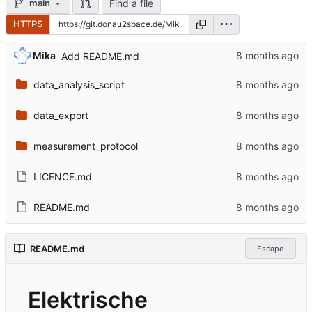
Find a file
main
HTTPS
Mika
Add README.md
data_analysis_script
data_export
measurement_protocol
LICENCE.md
README.md
README.md
Escape
Elektrische