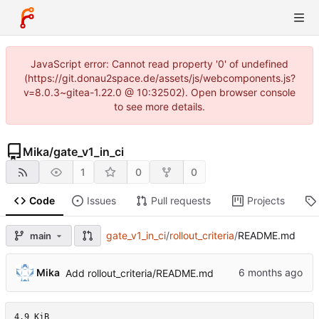
JavaScript error: Cannot read property '0' of undefined
(https://git.donau2space.de/assets/js/webcomponents.js?
v=8.0.3~gitea-1.22.0 @ 10:32502). Open browser console
to see more details.
Mika
/
gate_v1_in_ci
1
0
0
Code
Issues
Pull requests
Projects
gate_v1_in_ci
/
rollout_criteria
/
README.md
main
Mika
Add rollout_criteria/README.md
4.9 KiB