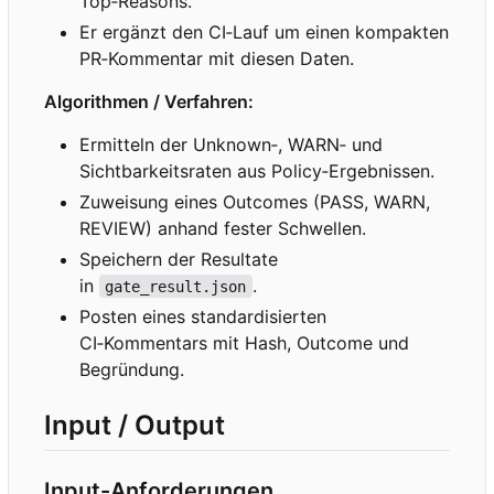
Top
‑
Reasons.
Er ergänzt den CI
‑
Lauf um einen kompakten
PR
‑
Kommentar mit diesen Daten.
Algorithmen / Verfahren:
Ermitteln der Unknown
‑
, WARN
‑
und
Sichtbarkeitsraten aus Policy
‑
Ergebnissen.
Zuweisung eines Outcomes (PASS, WARN,
REVIEW) anhand fester Schwellen.
Speichern der Resultate
in
.
gate_result.json
Posten eines standardisierten
CI
‑
Kommentars mit Hash, Outcome und
Begründung.
Input / Output
Input-Anforderungen