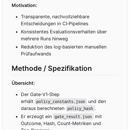
Motivation:
Transparente, nachvollziehbare
Entscheidungen in CI
‑
Pipelines
Konsistentes Evaluationsverhalten über
mehrere Runs hinweg
Reduktion des log
‑
basierten manuellen
Prüfaufwands
Methode / Spezifikation
Übersicht:
Der Gate
‑
V1
‑
Step
erhält
und den
policy_constants.json
daraus berechneten
.
policy_hash
Er erzeugt ein
mit
gate_result.json
Outcome, Hash, Count
‑
Metriken und