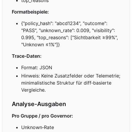
top_reasons
Formatbeispiele:
{"policy_hash": "abcd1234", "outcome":
"PASS", "unknown_rate": 0.009, "visibility":
0.995, "top_reasons": ["Sichtbarkeit ≥99%",
"Unknown ≤1%"]}
Trace-Daten:
Format: JSON
Hinweis: Keine Zusatzfelder oder Telemetrie;
minimalistische Struktur für diff
‑
basierte
Vergleiche.
Analyse-Ausgaben
Pro Gruppe / pro Governor:
Unknown
‑
Rate